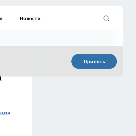
п
Новости
Принять
ч
кция