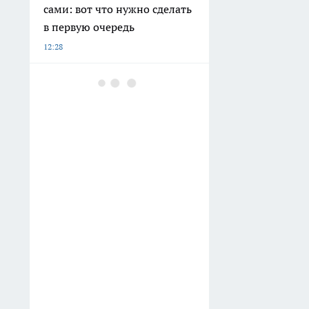
сами: вот что нужно сделать
в первую очередь
12:28
Курьер из Воронежа потерял
2,2 миллиона рублей из-за
мошенницы с сайта
знакомств
12:14
В Новоусманском районе в
ДТП с участием «Нивы» и
Nissan погиб пенсионер
11:59
Сенека дал совет тем, кто всё
откладывает на потом: если