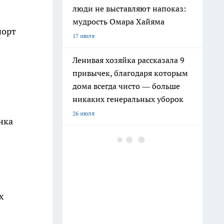
люди не выставляют напоказ:
мудрость Омара Хайяма
порт
17 июля
Ленивая хозяйка рассказала 9
привычек, благодаря которым
дома всегда чисто — больше
никаких генеральных уборок
26 июля
нка
Почему сил нет даже после
отдыха: Борис Пастернак
ответил на этот вопрос очень
точно
20 июля
х
Крышки от бутылок больше не