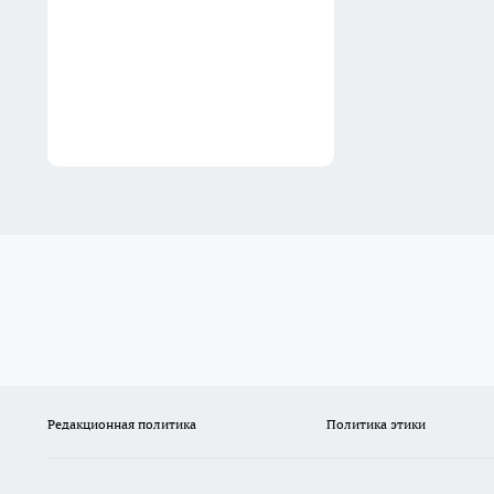
понять его суть — счастья
больше не придётся ждать
11:24
Редакционная политика
Политика этики