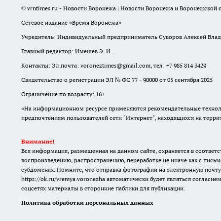
© vrntimes.ru - Новости Воронежа | Новости Воронежа и Воронежской о
Сетевое издание «Время Воронежа»
Учредитель: Индивидуальный предприниматель Суворов Алексей Вла
Главный редактор: Имешев Э. И.
Контакты: Эл.почта: voroneztimes@gmail.com, тел: +7 985 814 3429
Свидетельство о регистрации ЭЛ № ФС 77 - 90000 от 05 сентября 2025
Ограничение по возрасту: 16+
«На информационном ресурсе применяются рекомендательные техноло
предпочтениям пользователей сети "Интернет", находящихся на терр
Внимание!
Вся информация, размещенная на данном сайте, охраняется в соответс
воспроизведению, распространению, переработке не иначе как с письм
субдоменах. Помните, что отправка фотографии на электронную почту
https://ok.ru/vremya.voronezha
автоматически будет являться согласием
соцсетях материалы в сторонние паблики для публикации.
Политика обработки персональных данных