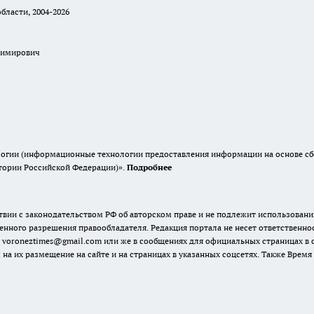
бласти, 2004-2026
димирович
гии (информационные технологии предоставления информации на основе сбор
итории Российской Федерации)».
Подробнее
твии с законодательством РФ об авторском праве и не подлежит использовани
енного разрешения правообладателя. Редакция портала не несет ответственно
 voroneztimes@gmail.com или же в сообщениях для официальных страницах в
 на их размещение на сайте и на страницах в указанных соцсетях. Также Вре