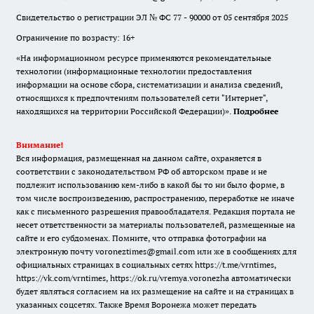
Свидетельство о регистрации ЭЛ № ФС 77 - 90000 от 05 сентября 2025
Ограничение по возрасту: 16+
«На информационном ресурсе применяются рекомендательные
технологии (информационные технологии предоставления
информации на основе сбора, систематизации и анализа сведений,
относящихся к предпочтениям пользователей сети "Интернет",
находящихся на территории Российской Федерации)».
Подробнее
Внимание!
Вся информация, размещенная на данном сайте, охраняется в
соответствии с законодательством РФ об авторском праве и не
подлежит использованию кем-либо в какой бы то ни было форме, в
том числе воспроизведению, распространению, переработке не иначе
как с письменного разрешения правообладателя. Редакция портала не
несет ответственности за материалы пользователей, размещенные на
сайте и его субдоменах. Помните, что отправка фотографии на
электронную почту voroneztimes@gmail.com или же в сообщениях для
официальных страницах в социальных сетях
https://t.me/vrntimes
,
https://vk.com/vrntimes
,
https://ok.ru/vremya.voronezha
автоматически
будет являться согласием на их размещение на сайте и на страницах в
указанных соцсетях. Также Время Воронежа может передать