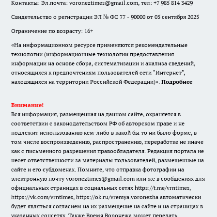
Контакты: Эл.почта: voroneztimes@gmail.com, тел: +7 985 814 3429
Свидетельство о регистрации ЭЛ № ФС 77 - 90000 от 05 сентября 2025
Ограничение по возрасту: 16+
«На информационном ресурсе применяются рекомендательные
технологии (информационные технологии предоставления
информации на основе сбора, систематизации и анализа сведений,
относящихся к предпочтениям пользователей сети "Интернет",
находящихся на территории Российской Федерации)».
Подробнее
Внимание!
Вся информация, размещенная на данном сайте, охраняется в
соответствии с законодательством РФ об авторском праве и не
подлежит использованию кем-либо в какой бы то ни было форме, в
том числе воспроизведению, распространению, переработке не иначе
как с письменного разрешения правообладателя. Редакция портала не
несет ответственности за материалы пользователей, размещенные на
сайте и его субдоменах. Помните, что отправка фотографии на
электронную почту voroneztimes@gmail.com или же в сообщениях для
официальных страницах в социальных сетях
https://t.me/vrntimes
,
https://vk.com/vrntimes
,
https://ok.ru/vremya.voronezha
автоматически
будет являться согласием на их размещение на сайте и на страницах в
указанных соцсетях. Также Время Воронежа может передать