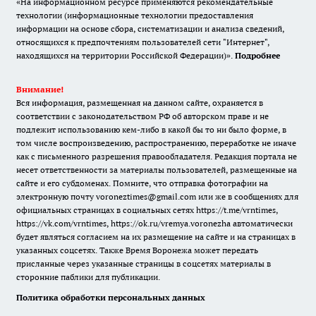
«На информационном ресурсе применяются рекомендательные
технологии (информационные технологии предоставления
информации на основе сбора, систематизации и анализа сведений,
относящихся к предпочтениям пользователей сети "Интернет",
находящихся на территории Российской Федерации)».
Подробнее
Внимание!
Вся информация, размещенная на данном сайте, охраняется в
соответствии с законодательством РФ об авторском праве и не
подлежит использованию кем-либо в какой бы то ни было форме, в
том числе воспроизведению, распространению, переработке не иначе
как с письменного разрешения правообладателя. Редакция портала не
несет ответственности за материалы пользователей, размещенные на
сайте и его субдоменах. Помните, что отправка фотографии на
электронную почту voroneztimes@gmail.com или же в сообщениях для
официальных страницах в социальных сетях
https://t.me/vrntimes
,
https://vk.com/vrntimes
,
https://ok.ru/vremya.voronezha
автоматически
будет являться согласием на их размещение на сайте и на страницах в
указанных соцсетях. Также Время Воронежа может передать
присланные через указанные страницы в соцсетях материалы в
сторонние паблики для публикации.
Политика обработки персональных данных