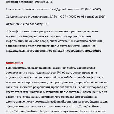
Главный редактор: Имешев Э. И.
Контакты: Эл.почта: voroneztimes@gmail.com, тел: +7 985 814 3429
Свидетельство о регистрации ЭЛ № ФС 77 - 90000 от 05 сентября 2025
Ограничение по возрасту: 16+
«На информационном ресурсе применяются рекомендательные
технологии (информационные технологии предоставления
информации на основе сбора, систематизации и анализа сведений,
относящихся к предпочтениям пользователей сети "Интернет",
находящихся на территории Российской Федерации)».
Подробнее
Внимание!
Вся информация, размещенная на данном сайте, охраняется в
соответствии с законодательством РФ об авторском праве и не
подлежит использованию кем-либо в какой бы то ни было форме, в
том числе воспроизведению, распространению, переработке не иначе
как с письменного разрешения правообладателя. Редакция портала не
несет ответственности за материалы пользователей, размещенные на
сайте и его субдоменах. Помните, что отправка фотографии на
электронную почту voroneztimes@gmail.com или же в сообщениях для
официальных страницах в социальных сетях
https://t.me/vrntimes
,
https://vk.com/vrntimes
,
https://ok.ru/vremya.voronezha
автоматически