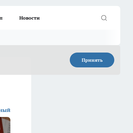
п
Новости
Принять
дный