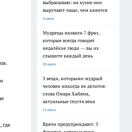
выбрасываю: на кухне они
выручают чаще, чем кажется
9 июля
Мудрецы назвали 7 фраз,
которые всегда говорят
недалёкие люди — вы их
слышите каждый день
ов.
20 июля
3 вещи, которыми мудрый
ам
человек никогда не делится:
слова Омара Хайяма,
ые
актуальные спустя века
13 июля
Врачи предупреждают: 5
 где
фруктов, которые тихо