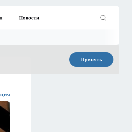
п
Новости
Принять
кция