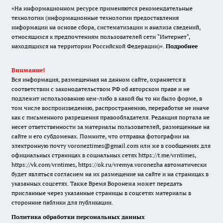
«На информационном ресурсе применяются рекомендательные
технологии (информационные технологии предоставления
информации на основе сбора, систематизации и анализа сведений,
относящихся к предпочтениям пользователей сети "Интернет",
находящихся на территории Российской Федерации)».
Подробнее
Внимание!
Вся информация, размещенная на данном сайте, охраняется в
соответствии с законодательством РФ об авторском праве и не
подлежит использованию кем-либо в какой бы то ни было форме, в
том числе воспроизведению, распространению, переработке не иначе
как с письменного разрешения правообладателя. Редакция портала не
несет ответственности за материалы пользователей, размещенные на
сайте и его субдоменах. Помните, что отправка фотографии на
электронную почту voroneztimes@gmail.com или же в сообщениях для
официальных страницах в социальных сетях
https://t.me/vrntimes
,
https://vk.com/vrntimes
,
https://ok.ru/vremya.voronezha
автоматически
будет являться согласием на их размещение на сайте и на страницах в
указанных соцсетях. Также Время Воронежа может передать
присланные через указанные страницы в соцсетях материалы в
сторонние паблики для публикации.
Политика обработки персональных данных