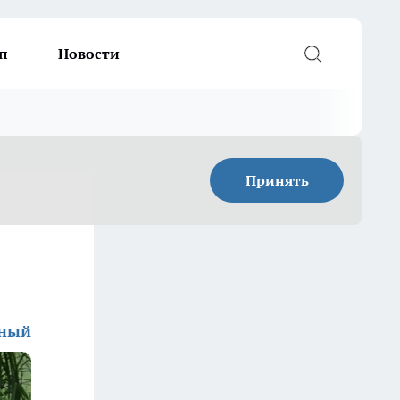
п
Новости
Принять
дный