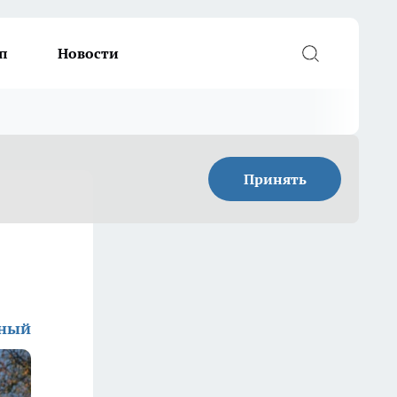
п
Новости
Принять
дный