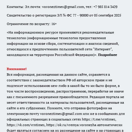
Контакты: Эл.почта: voroneztimes@gmail.com, тел: +7 985 814 3429
Свидетельство о регистрации ЭЛ № ФС 77 - 90000 от 05 сентября 2025
Ограничение по возрасту: 16+
«На информационном ресурсе применяются рекомендательные
технологии (информационные технологии предоставления
информации на основе сбора, систематизации и анализа сведений,
относящихся к предпочтениям пользователей сети "Интернет",
находящихся на территории Российской Федерации)».
Подробнее
Внимание!
Вся информация, размещенная на данном сайте, охраняется в
соответствии с законодательством РФ об авторском праве и не
подлежит использованию кем-либо в какой бы то ни было форме, в
том числе воспроизведению, распространению, переработке не иначе
как с письменного разрешения правообладателя. Редакция портала не
несет ответственности за материалы пользователей, размещенные на
сайте и его субдоменах. Помните, что отправка фотографии на
электронную почту voroneztimes@gmail.com или же в сообщениях для
официальных страницах в социальных сетях
https://t.me/vrntimes
,
https://vk.com/vrntimes
,
https://ok.ru/vremya.voronezha
автоматически
будет являться согласием на их размещение на сайте и на страницах в