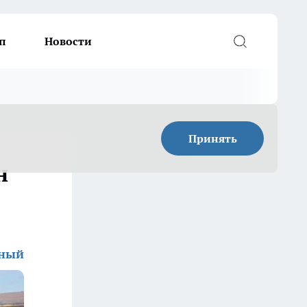
п
Новости
Принять
н
дный