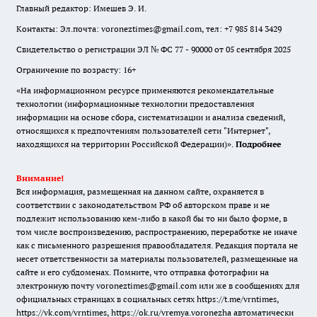
Главный редактор: Имешев Э. И.
Контакты: Эл.почта: voroneztimes@gmail.com, тел: +7 985 814 3429
Свидетельство о регистрации ЭЛ № ФС 77 - 90000 от 05 сентября 2025
Ограничение по возрасту: 16+
«На информационном ресурсе применяются рекомендательные
технологии (информационные технологии предоставления
информации на основе сбора, систематизации и анализа сведений,
относящихся к предпочтениям пользователей сети "Интернет",
находящихся на территории Российской Федерации)».
Подробнее
Внимание!
Вся информация, размещенная на данном сайте, охраняется в
соответствии с законодательством РФ об авторском праве и не
подлежит использованию кем-либо в какой бы то ни было форме, в
том числе воспроизведению, распространению, переработке не иначе
как с письменного разрешения правообладателя. Редакция портала не
несет ответственности за материалы пользователей, размещенные на
сайте и его субдоменах. Помните, что отправка фотографии на
электронную почту voroneztimes@gmail.com или же в сообщениях для
официальных страницах в социальных сетях
https://t.me/vrntimes
,
https://vk.com/vrntimes
,
https://ok.ru/vremya.voronezha
автоматически