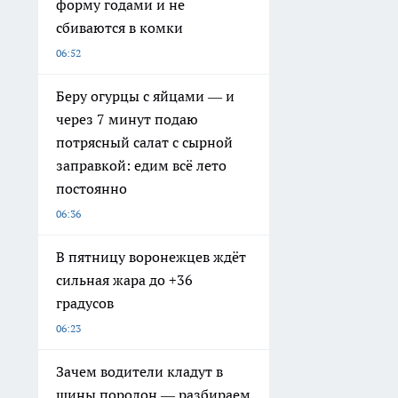
форму годами и не
сбиваются в комки
06:52
Беру огурцы с яйцами — и
через 7 минут подаю
потрясный салат с сырной
заправкой: едим всё лето
постоянно
06:36
В пятницу воронежцев ждёт
сильная жара до +36
градусов
06:23
Зачем водители кладут в
шины поролон — разбираем