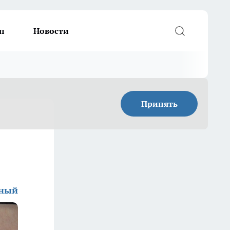
п
Новости
Принять
дный