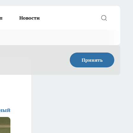
п
Новости
Принять
дный