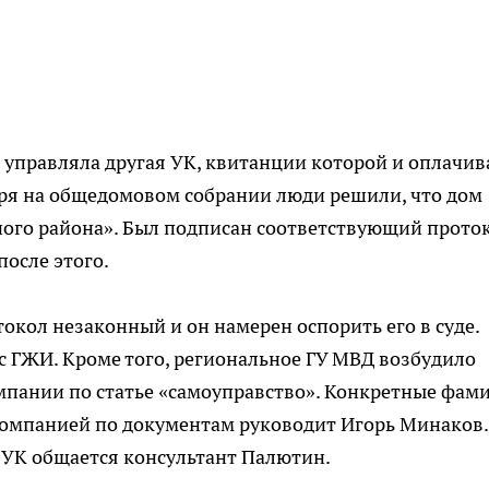
е управляла другая УК, квитанции которой и оплачив
аря на общедомовом собрании люди решили, что дом
ого района». Был подписан соответствующий проток
осле этого.
окол незаконный и он намерен оспорить его в суде.
 с ГЖИ. Кроме того, региональное ГУ МВД возбудило
мпании по статье «самоуправство». Конкретные фам
 компанией по документам руководит Игорь Минаков.
 УК общается консультант Палютин.