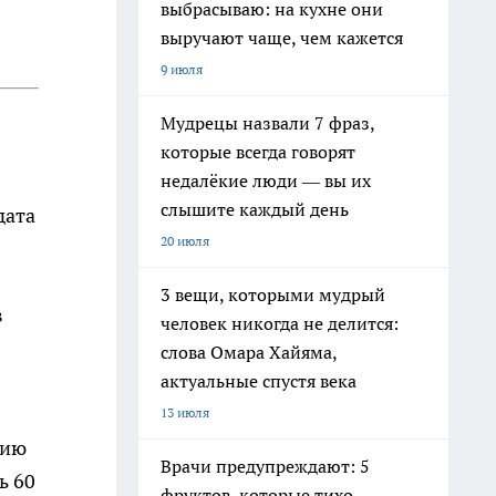
выбрасываю: на кухне они
выручают чаще, чем кажется
9 июля
Мудрецы назвали 7 фраз,
которые всегда говорят
недалёкие люди — вы их
слышите каждый день
дата
20 июля
3 вещи, которыми мудрый
в
человек никогда не делится:
слова Омара Хайяма,
актуальные спустя века
13 июля
цию
Врачи предупреждают: 5
ь 60
фруктов, которые тихо