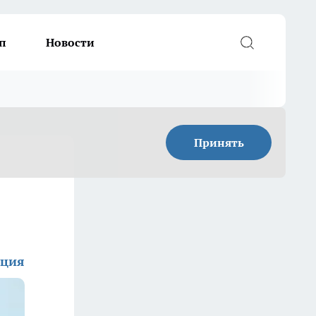
п
Новости
Принять
кция