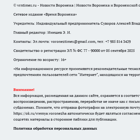
© vrntimes.ru - Новости Воронежа | Новости Воронежа и Воронежской о
Сетевое издание «Время Воронежа»
Учредитель: Индивидуальный предприниматель Суворов Алексей Вла
Главный редактор: Имешев Э. И.
Контакты: Эл.почта: voroneztimes@gmail.com, тел: +7 985 814 3429
Свидетельство о регистрации ЭЛ № ФС 77 - 90000 от 05 сентября 2025
Ограничение по возрасту: 16+
«На информационном ресурсе применяются рекомендательные техноло
предпочтениям пользователей сети "Интернет", находящихся на терр
Внимание!
Вся информация, размещенная на данном сайте, охраняется в соответс
воспроизведению, распространению, переработке не иначе как с письм
субдоменах. Помните, что отправка фотографии на электронную почту
https://ok.ru/vremya.voronezha
автоматически будет являться согласием
соцсетях материалы в сторонние паблики для публикации.
Политика обработки персональных данных