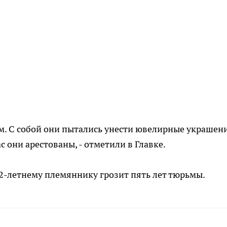
м. С собой они пытались унести ювелирные украшен
с они арестованы, - отметили в Главке.
32-летнему племяннику грозит пять лет тюрьмы.