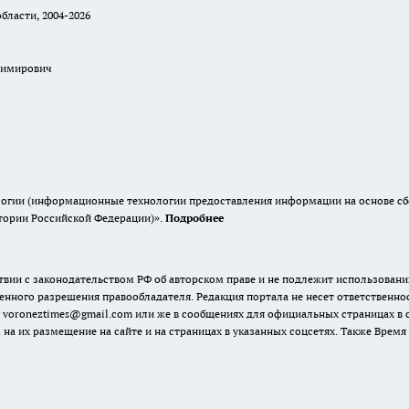
бласти, 2004-2026
димирович
гии (информационные технологии предоставления информации на основе сбор
итории Российской Федерации)».
Подробнее
твии с законодательством РФ об авторском праве и не подлежит использовани
енного разрешения правообладателя. Редакция портала не несет ответственно
 voroneztimes@gmail.com или же в сообщениях для официальных страницах в
 на их размещение на сайте и на страницах в указанных соцсетях. Также Вре