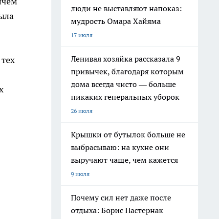
ичём
люди не выставляют напоказ:
была
мудрость Омара Хайяма
17 июля
Ленивая хозяйка рассказала 9
 тех
привычек, благодаря которым
дома всегда чисто — больше
х
никаких генеральных уборок
26 июля
Крышки от бутылок больше не
выбрасываю: на кухне они
выручают чаще, чем кажется
9 июля
Почему сил нет даже после
отдыха: Борис Пастернак