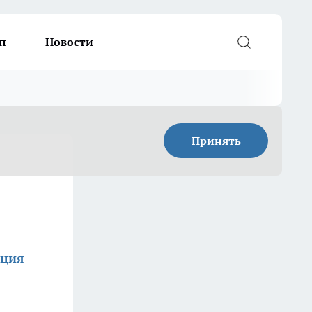
п
Новости
Принять
кция