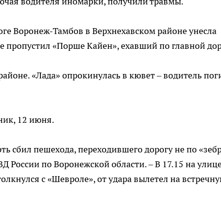
лючая водителя иномарки, получили травмы.
роге Воронеж-Тамбов в Верхнехавском районе унесла
не пропустил «Порше Кайен», ехавший по главной дор
айоне. «Лада» опрокинулась в кювет – водитель пог
ик, 12 июня.
ть сбил пешехода, переходившего дорогу не по «зебре
Д России по Воронежской области. – В 17.15 на улиц
олкнулся с «Шевроле», от удара вылетел на встречн