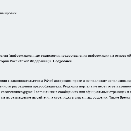
димирович
гии (информационные технологии предоставления информации на основе сбор
итории Российской Федерации)».
Подробнее
твии с законодательством РФ об авторском праве и не подлежит использовани
енного разрешения правообладателя. Редакция портала не несет ответственно
 voroneztimes@gmail.com или же в сообщениях для официальных страницах в
 на их размещение на сайте и на страницах в указанных соцсетях. Также Вре