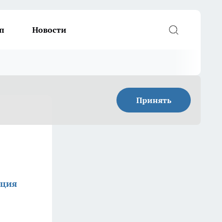
п
Новости
Принять
кция