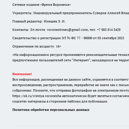
Сетевое издание «Время Воронежа»
Учредитель: Индивидуальный предприниматель Суворов Алексей Вла
Главный редактор: Имешев Э. И.
Контакты: Эл.почта: voroneztimes@gmail.com, тел: +7 985 814 3429
Свидетельство о регистрации ЭЛ № ФС 77 - 90000 от 05 сентября 2025
Ограничение по возрасту: 16+
«На информационном ресурсе применяются рекомендательные техноло
предпочтениям пользователей сети "Интернет", находящихся на терр
Внимание!
Вся информация, размещенная на данном сайте, охраняется в соответс
воспроизведению, распространению, переработке не иначе как с письм
субдоменах. Помните, что отправка фотографии на электронную почту
https://ok.ru/vremya.voronezha
автоматически будет являться согласием
соцсетях материалы в сторонние паблики для публикации.
Политика обработки персональных данных