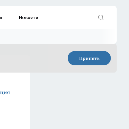
п
Новости
Принять
кция