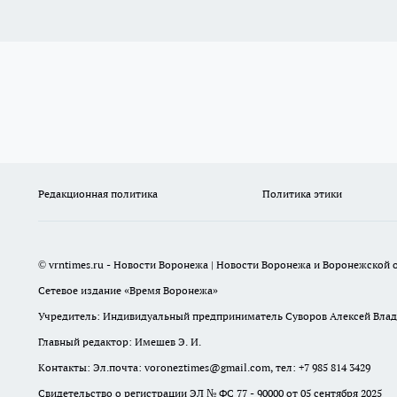
Редакционная политика
Политика этики
© vrntimes.ru - Новости Воронежа | Новости Воронежа и Воронежской о
Сетевое издание «Время Воронежа»
Учредитель: Индивидуальный предприниматель Суворов Алексей Вла
Главный редактор: Имешев Э. И.
Контакты: Эл.почта: voroneztimes@gmail.com, тел: +7 985 814 3429
Свидетельство о регистрации ЭЛ № ФС 77 - 90000 от 05 сентября 2025