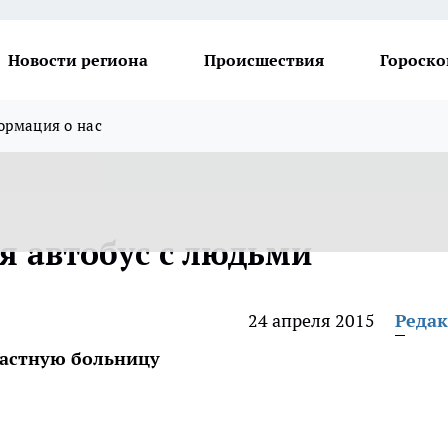
Новости региона
Происшествия
Гороско
рмация о нас
я автобус с людьми
24 апреля 2015
Реда
ластную больницу