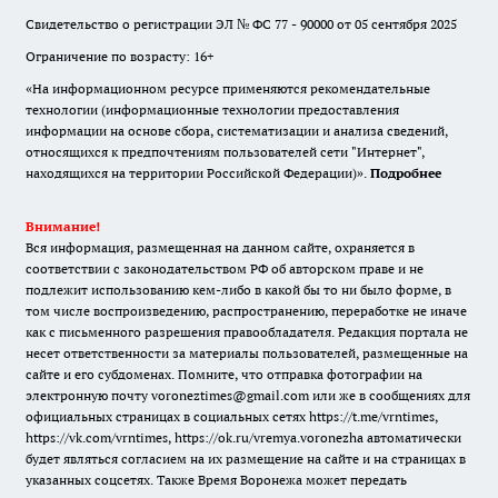
Свидетельство о регистрации ЭЛ № ФС 77 - 90000 от 05 сентября 2025
Ограничение по возрасту: 16+
«На информационном ресурсе применяются рекомендательные
технологии (информационные технологии предоставления
информации на основе сбора, систематизации и анализа сведений,
относящихся к предпочтениям пользователей сети "Интернет",
находящихся на территории Российской Федерации)».
Подробнее
Внимание!
Вся информация, размещенная на данном сайте, охраняется в
соответствии с законодательством РФ об авторском праве и не
подлежит использованию кем-либо в какой бы то ни было форме, в
том числе воспроизведению, распространению, переработке не иначе
как с письменного разрешения правообладателя. Редакция портала не
несет ответственности за материалы пользователей, размещенные на
сайте и его субдоменах. Помните, что отправка фотографии на
электронную почту voroneztimes@gmail.com или же в сообщениях для
официальных страницах в социальных сетях
https://t.me/vrntimes
,
https://vk.com/vrntimes
,
https://ok.ru/vremya.voronezha
автоматически
будет являться согласием на их размещение на сайте и на страницах в
указанных соцсетях. Также Время Воронежа может передать