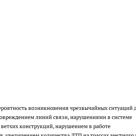
вероятность возникновения чрезвычайных ситуаций 
повреждением линий связи, нарушениями в системе
ветхих конструкций, нарушением в работе
, увеличением количества ДТП на трассах местного 