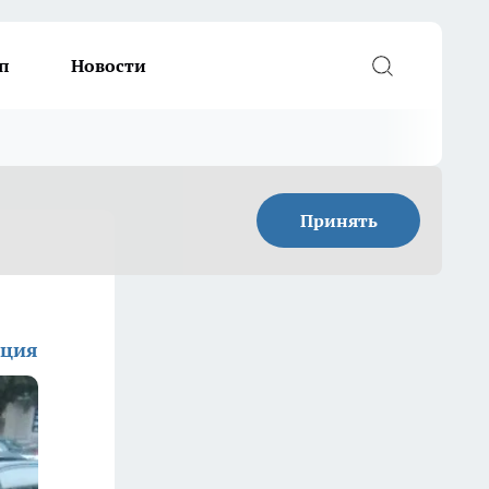
п
Новости
Принять
кция