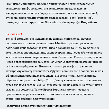
«На информационном ресурсе применяются рекомендательные
технологии (информационные технологии предоставления
информации на основе сбора, систематизации и анализа сведений,
относящихся к предпочтениям пользователей сети "Интернет",
находящихся на территории Российской Федерации)».
Подробнее
Внимание!
Вся информация, размещенная на данном сайте, охраняется в
соответствии с законодательством РФ об авторском праве и не
подлежит использованию кем-либо в какой бы то ни было форме, в
том числе воспроизведению, распространению, переработке не иначе
как с письменного разрешения правообладателя. Редакция портала не
несет ответственности за материалы пользователей, размещенные на
сайте и его субдоменах. Помните, что отправка фотографии на
электронную почту voroneztimes@gmail.com или же в сообщениях для
официальных страницах в социальных сетях
https://t.me/vrntimes
,
https://vk.com/vrntimes
,
https://ok.ru/vremya.voronezha
автоматически
будет являться согласием на их размещение на сайте и на страницах в
указанных соцсетях. Также Время Воронежа может передать
присланные через указанные страницы в соцсетях материалы в
сторонние паблики для публикации.
Политика обработки персональных данных