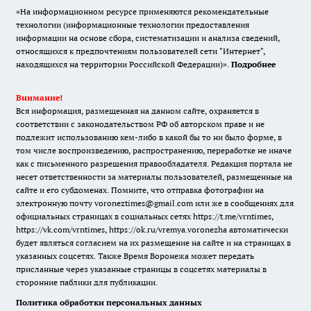
«На информационном ресурсе применяются рекомендательные
технологии (информационные технологии предоставления
информации на основе сбора, систематизации и анализа сведений,
относящихся к предпочтениям пользователей сети "Интернет",
находящихся на территории Российской Федерации)».
Подробнее
Внимание!
Вся информация, размещенная на данном сайте, охраняется в
соответствии с законодательством РФ об авторском праве и не
подлежит использованию кем-либо в какой бы то ни было форме, в
том числе воспроизведению, распространению, переработке не иначе
как с письменного разрешения правообладателя. Редакция портала не
несет ответственности за материалы пользователей, размещенные на
сайте и его субдоменах. Помните, что отправка фотографии на
электронную почту voroneztimes@gmail.com или же в сообщениях для
официальных страницах в социальных сетях
https://t.me/vrntimes
,
https://vk.com/vrntimes
,
https://ok.ru/vremya.voronezha
автоматически
будет являться согласием на их размещение на сайте и на страницах в
указанных соцсетях. Также Время Воронежа может передать
присланные через указанные страницы в соцсетях материалы в
сторонние паблики для публикации.
Политика обработки персональных данных