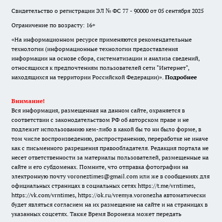
Свидетельство о регистрации ЭЛ № ФС 77 - 90000 от 05 сентября 2025
Ограничение по возрасту: 16+
«На информационном ресурсе применяются рекомендательные
технологии (информационные технологии предоставления
информации на основе сбора, систематизации и анализа сведений,
относящихся к предпочтениям пользователей сети "Интернет",
находящихся на территории Российской Федерации)».
Подробнее
Внимание!
Вся информация, размещенная на данном сайте, охраняется в
соответствии с законодательством РФ об авторском праве и не
подлежит использованию кем-либо в какой бы то ни было форме, в
том числе воспроизведению, распространению, переработке не иначе
как с письменного разрешения правообладателя. Редакция портала не
несет ответственности за материалы пользователей, размещенные на
сайте и его субдоменах. Помните, что отправка фотографии на
электронную почту voroneztimes@gmail.com или же в сообщениях для
официальных страницах в социальных сетях
https://t.me/vrntimes
,
https://vk.com/vrntimes
,
https://ok.ru/vremya.voronezha
автоматически
будет являться согласием на их размещение на сайте и на страницах в
указанных соцсетях. Также Время Воронежа может передать