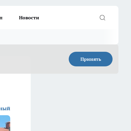
п
Новости
Принять
дный