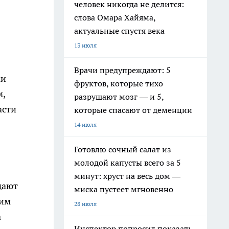
человек никогда не делится:
слова Омара Хайяма,
актуальные спустя века
13 июля
Врачи предупреждают: 5
ки
фруктов, которые тихо
м,
разрушают мозг — и 5,
асти
которые спасают от деменции
14 июля
Готовлю сочный салат из
молодой капусты всего за 5
минут: хруст на весь дом —
дают
миска пустеет мгновенно
ким
28 июля
а
Инспектор попросил показать