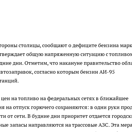
стороны столицы, сообщают о дефиците бензина мар
одтверждает общую напряженную ситуацию с топливо
едние дни. Отметим, что накануне правительство обл
втозаправок, согласно которым бензин АИ-95
станций.
а цен на топливо на федеральных сетях в ближайшее
ия на отпуск горючего сохраняются: в одни руки про
сти от сети. В будние дни приоритет отдается городс
ные запасы направляются на трассовые АЗС. Эта мер