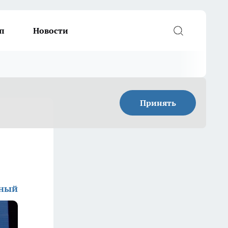
п
Новости
Принять
дный