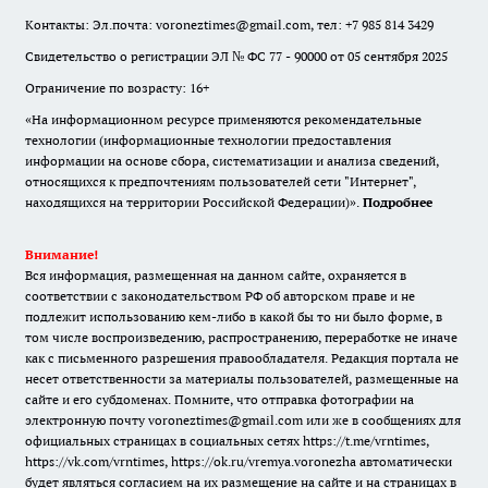
Контакты: Эл.почта: voroneztimes@gmail.com, тел: +7 985 814 3429
Свидетельство о регистрации ЭЛ № ФС 77 - 90000 от 05 сентября 2025
Ограничение по возрасту: 16+
«На информационном ресурсе применяются рекомендательные
технологии (информационные технологии предоставления
информации на основе сбора, систематизации и анализа сведений,
относящихся к предпочтениям пользователей сети "Интернет",
находящихся на территории Российской Федерации)».
Подробнее
Внимание!
Вся информация, размещенная на данном сайте, охраняется в
соответствии с законодательством РФ об авторском праве и не
подлежит использованию кем-либо в какой бы то ни было форме, в
том числе воспроизведению, распространению, переработке не иначе
как с письменного разрешения правообладателя. Редакция портала не
несет ответственности за материалы пользователей, размещенные на
сайте и его субдоменах. Помните, что отправка фотографии на
электронную почту voroneztimes@gmail.com или же в сообщениях для
официальных страницах в социальных сетях
https://t.me/vrntimes
,
https://vk.com/vrntimes
,
https://ok.ru/vremya.voronezha
автоматически
будет являться согласием на их размещение на сайте и на страницах в