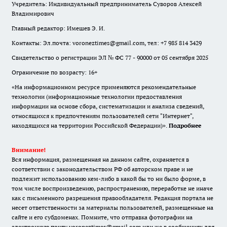
Учредитель: Индивидуальный предприниматель Суворов Алексей
Владимирович
Главный редактор: Имешев Э. И.
Контакты: Эл.почта: voroneztimes@gmail.com, тел: +7 985 814 3429
Свидетельство о регистрации ЭЛ № ФС 77 - 90000 от 05 сентября 2025
Ограничение по возрасту: 16+
«На информационном ресурсе применяются рекомендательные
технологии (информационные технологии предоставления
информации на основе сбора, систематизации и анализа сведений,
относящихся к предпочтениям пользователей сети "Интернет",
находящихся на территории Российской Федерации)».
Подробнее
Внимание!
Вся информация, размещенная на данном сайте, охраняется в
соответствии с законодательством РФ об авторском праве и не
подлежит использованию кем-либо в какой бы то ни было форме, в
том числе воспроизведению, распространению, переработке не иначе
как с письменного разрешения правообладателя. Редакция портала не
несет ответственности за материалы пользователей, размещенные на
сайте и его субдоменах. Помните, что отправка фотографии на
электронную почту voroneztimes@gmail.com или же в сообщениях для