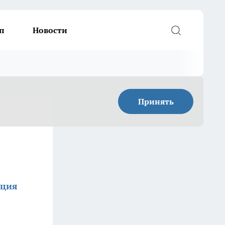
п
Новости
Принять
кция