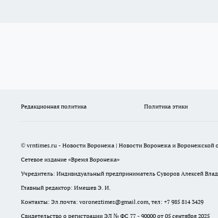
Редакционная политика
Политика этики
© vrntimes.ru - Новости Воронежа | Новости Воронежа и Воронежской о
Сетевое издание «Время Воронежа»
Учредитель: Индивидуальный предприниматель Суворов Алексей Вла
Главный редактор: Имешев Э. И.
Контакты: Эл.почта: voroneztimes@gmail.com, тел: +7 985 814 3429
Свидетельство о регистрации ЭЛ № ФС 77 - 90000 от 05 сентября 2025