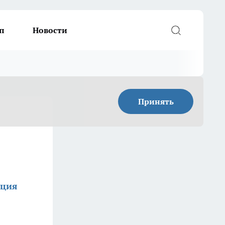
п
Новости
Принять
кция