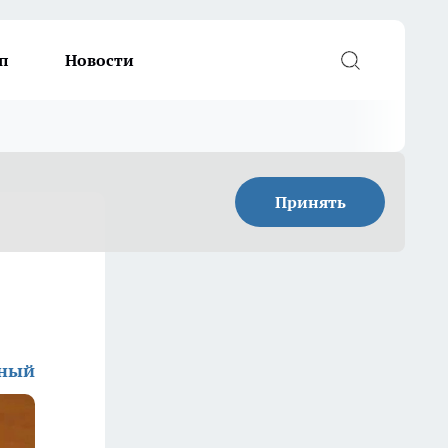
п
Новости
Принять
дный