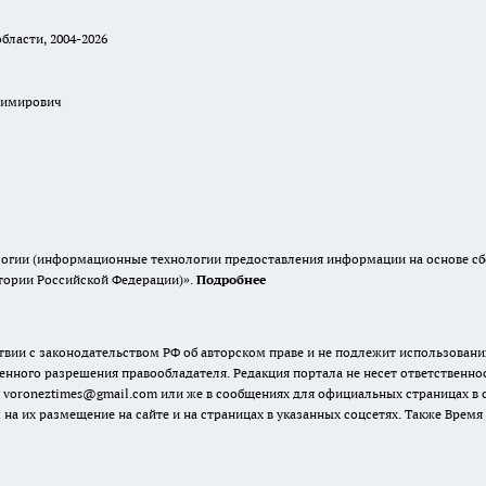
бласти, 2004-2026
димирович
гии (информационные технологии предоставления информации на основе сбор
итории Российской Федерации)».
Подробнее
твии с законодательством РФ об авторском праве и не подлежит использовани
енного разрешения правообладателя. Редакция портала не несет ответственно
 voroneztimes@gmail.com или же в сообщениях для официальных страницах в
 на их размещение на сайте и на страницах в указанных соцсетях. Также Вре