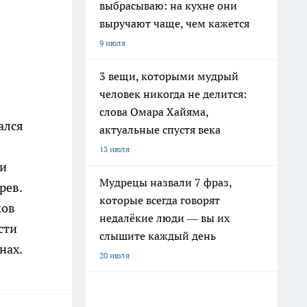
выбрасываю: на кухне они
выручают чаще, чем кажется
9 июля
3 вещи, которыми мудрый
человек никогда не делится:
слова Омара Хайяма,
ался
актуальные спустя века
13 июля
ри
Мудрецы назвали 7 фраз,
рев.
которые всегда говорят
ков
недалёкие люди — вы их
сти
слышите каждый день
нах.
20 июля