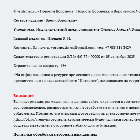
© vrntimes.ru - Новости Воронежа | Новости Воронежа и Воронежской о
Сетевое издание «Время Воронежа»
Учредитель: Индивидуальный предприниматель Суворов Алексей Вла
Главный редактор: Имешев Э. И.
Контакты: Эл.почта: voroneztimes@gmail.com, тел: +7 985 814 3429
Свидетельство о регистрации ЭЛ № ФС 77 - 90000 от 05 сентября 2025
Ограничение по возрасту: 16+
«На информационном ресурсе применяются рекомендательные техноло
предпочтениям пользователей сети "Интернет", находящихся на терр
Внимание!
Вся информация, размещенная на данном сайте, охраняется в соответс
воспроизведению, распространению, переработке не иначе как с письм
субдоменах. Помните, что отправка фотографии на электронную почту
https://ok.ru/vremya.voronezha
автоматически будет являться согласием
соцсетях материалы в сторонние паблики для публикации.
Политика обработки персональных данных