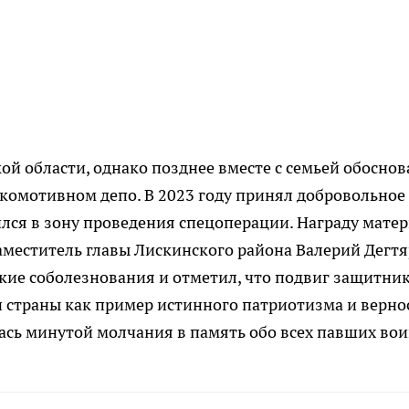
й области, однако позднее вместе с семьей обоснов
локомотивном депо. В 2023 году принял добровольное
лся в зону проведения спецоперации. Награду мате
меститель главы Лискинского района Валерий Дегтя
кие соболезнования и отметил, что подвиг защитни
ии страны как пример истинного патриотизма и верно
сь минутой молчания в память обо всех павших вои