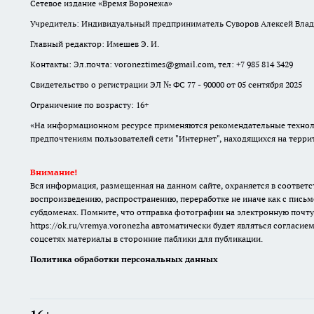
Сетевое издание «Время Воронежа»
Учредитель: Индивидуальный предприниматель Суворов Алексей Вла
Главный редактор: Имешев Э. И.
Контакты: Эл.почта: voroneztimes@gmail.com, тел: +7 985 814 3429
Свидетельство о регистрации ЭЛ № ФС 77 - 90000 от 05 сентября 2025
Ограничение по возрасту: 16+
«На информационном ресурсе применяются рекомендательные техноло
предпочтениям пользователей сети "Интернет", находящихся на терр
Внимание!
Вся информация, размещенная на данном сайте, охраняется в соответс
воспроизведению, распространению, переработке не иначе как с письм
субдоменах. Помните, что отправка фотографии на электронную почту
https://ok.ru/vremya.voronezha
автоматически будет являться согласием
соцсетях материалы в сторонние паблики для публикации.
Политика обработки персональных данных