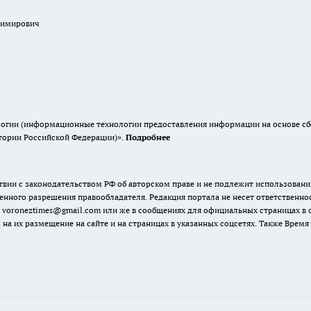
димирович
гии (информационные технологии предоставления информации на основе сбор
итории Российской Федерации)».
Подробнее
твии с законодательством РФ об авторском праве и не подлежит использовани
енного разрешения правообладателя. Редакция портала не несет ответственно
 voroneztimes@gmail.com или же в сообщениях для официальных страницах в
 на их размещение на сайте и на страницах в указанных соцсетях. Также Вре