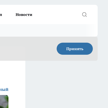
п
Новости
Принять
дный