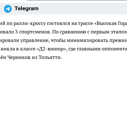
й по ралли-кроссу состоялся на трассе «Высокая Гор
вовало 3 спортсменов. По сравнению с первым этапо
тировали управление, чтобы минимизировать прежн
никла в классе «Д2-юниор», где главными оппонент
ён Черников из Тольятти.