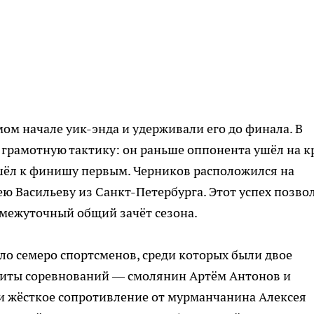
ом начале уик-энда и удерживали его до финала. В
грамотную тактику: он раньше оппонента ушёл на к
ишёл к финишу первым. Черников расположился на
ею Васильеву из Санкт-Петербурга. Этот успех позво
межуточный общий зачёт сезона.
о семеро спортсменов, среди которых были двое
риты соревнований — смолянин Артём Антонов и
 жёсткое сопротивление от мурманчанина Алексея