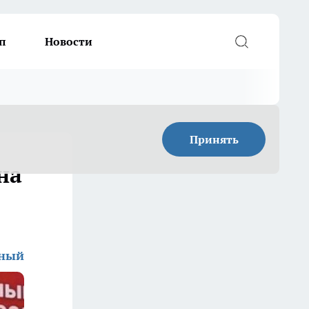
п
Новости
Принять
на
дный