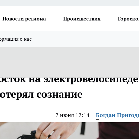
Новости региона
Происшествия
Гороско
рмация о нас
осток на электровелосипеде
потерял сознание
7 июня 12:14
Богдан Приго