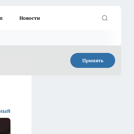
п
Новости
Принять
дный