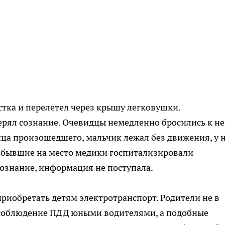
стка и перелетел через крышу легковушки.
ерял сознание. Очевидцы немедленно бросились к н
ица произошедшего, мальчик лежал без движения, у 
рибывшие на место медики госпитализировали
сознание, информация не поступала.
риобретать детям электротранспорт. Родители не в
 соблюдение ПДД юными водителями, а подобные