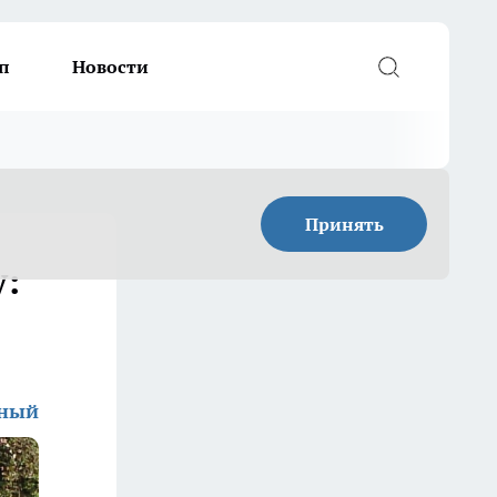
п
Новости
Принять
y:
дный