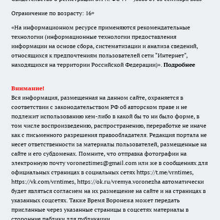
Ограничение по возрасту: 16+
«На информационном ресурсе применяются рекомендательные
технологии (информационные технологии предоставления
информации на основе сбора, систематизации и анализа сведений,
относящихся к предпочтениям пользователей сети "Интернет",
находящихся на территории Российской Федерации)».
Подробнее
Внимание!
Вся информация, размещенная на данном сайте, охраняется в
соответствии с законодательством РФ об авторском праве и не
подлежит использованию кем-либо в какой бы то ни было форме, в
том числе воспроизведению, распространению, переработке не иначе
как с письменного разрешения правообладателя. Редакция портала не
несет ответственности за материалы пользователей, размещенные на
сайте и его субдоменах. Помните, что отправка фотографии на
электронную почту voroneztimes@gmail.com или же в сообщениях для
официальных страницах в социальных сетях
https://t.me/vrntimes
,
https://vk.com/vrntimes
,
https://ok.ru/vremya.voronezha
автоматически
будет являться согласием на их размещение на сайте и на страницах в
указанных соцсетях. Также Время Воронежа может передать
присланные через указанные страницы в соцсетях материалы в
сторонние паблики для публикации.