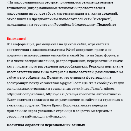
«На информационном ресурсе применяются рекомендательные
технологии (информационные технологии предоставления
информации на основе сбора, систематизации и анализа сведений,
относящихся к предпочтениям пользователей сети "Интернет",
находящихся на территории Российской Федерации)».
Подробнее
Внимание!
Вся информация, размещенная на данном сайте, охраняется в
соответствии с законодательством РФ об авторском праве и не
подлежит использованию кем-либо в какой бы то ни было форме, в
том числе воспроизведению, распространению, переработке не иначе
как с письменного разрешения правообладателя. Редакция портала не
несет ответственности за материалы пользователей, размещенные на
сайте и его субдоменах. Помните, что отправка фотографии на
электронную почту voroneztimes@gmail.com или же в сообщениях для
официальных страницах в социальных сетях
https://t.me/vrntimes
,
https://vk.com/vrntimes
,
https://ok.ru/vremya.voronezha
автоматически
будет являться согласием на их размещение на сайте и на страницах в
указанных соцсетях. Также Время Воронежа может передать
присланные через указанные страницы в соцсетях материалы в
сторонние паблики для публикации.
Политика обработки персональных данных