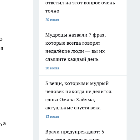
ответил на этот вопрос очень
точно
20 июля
Мудрецы назвали 7 фраз,
о
которые всегда говорят
ся
недалёкие люди — вы их
-
слышите каждый день
ь
20 июля
3 вещи, которыми мудрый
человек никогда не делится:
слова Омара Хайяма,
актуальные спустя века
13 июля
, а
Врачи предупреждают: 5
фруктов, которые тихо