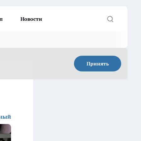
п
Новости
Принять
дный