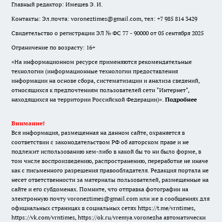
Главный редактор: Имешев Э. И.
Контакты: Эл.почта: voroneztimes@gmail.com, тел: +7 985 814 3429
Свидетельство о регистрации ЭЛ № ФС 77 - 90000 от 05 сентября 2025
Ограничение по возрасту: 16+
«На информационном ресурсе применяются рекомендательные
технологии (информационные технологии предоставления
информации на основе сбора, систематизации и анализа сведений,
относящихся к предпочтениям пользователей сети "Интернет",
находящихся на территории Российской Федерации)».
Подробнее
Внимание!
Вся информация, размещенная на данном сайте, охраняется в
соответствии с законодательством РФ об авторском праве и не
подлежит использованию кем-либо в какой бы то ни было форме, в
том числе воспроизведению, распространению, переработке не иначе
как с письменного разрешения правообладателя. Редакция портала не
несет ответственности за материалы пользователей, размещенные на
сайте и его субдоменах. Помните, что отправка фотографии на
электронную почту voroneztimes@gmail.com или же в сообщениях для
официальных страницах в социальных сетях
https://t.me/vrntimes
,
https://vk.com/vrntimes
,
https://ok.ru/vremya.voronezha
автоматически