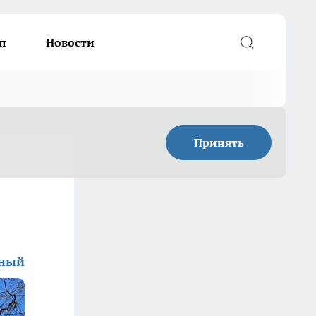
п
Новости
Принять
дный