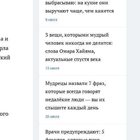
выбрасываю: на кухне они
выручают чаще, чем кажется
9 июля
3 вещи, которыми мудрый
а и
человек никогда не делится:
рла
слова Омара Хайяма,
ский
актуальные спустя века
13 июля
Мудрецы назвали 7 фраз,
которые всегда говорят
недалёкие люди — вы их
слышите каждый день
ого
20 июля
Врачи предупреждают: 5
фруктов, которые тихо