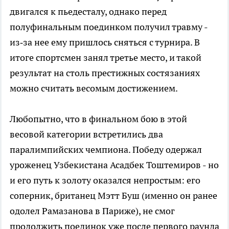
двигался к пьедесталу, однако перед
полуфинальным поединком получил травму -
из‑за нее ему пришлось сняться с турнира. В
итоге спортсмен занял третье место, и такой
результат на столь престижных состязаниях
можно считать весомым достижением.
Любопытно, что в финальном бою в этой
весовой категории встретились два
паралимпийских чемпиона. Победу одержал
уроженец Узбекистана Асадбек Тоштемиров - но
и его путь к золоту оказался непростым: его
соперник, британец Мэтт Буш (именно он ранее
одолел Рамазанова в Париже), не смог
продолжить поединок уже после первого раунда