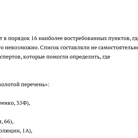
т в порядок 16 наиболее востребованных пунктов, гд
то невозможно. Список составляли не самостоятельно
спертов, которые помогли определить, где
«золотой перечень»:
енко, 35Ф),
 66),
олюции, 1А),