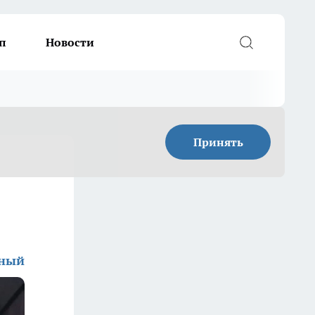
п
Новости
Принять
дный