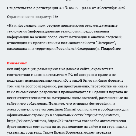
Свидетельство о регистрации ЭЛ № ФС 77 - 90000 от 05 сентября 2025
Ограничение по возрасту: 16+
«На информационном ресурсе применяются рекомендательные
технологии (информационные технологии предоставления
информации на основе сбора, систематизации и анализа сведений,
относящихся к предпочтениям пользователей сети "Интернет",
находящихся на территории Российской Федерации)».
Подробнее
Внимание!
Вся информация, размещенная на данном сайте, охраняется в
соответствии с законодательством РФ об авторском праве и не
подлежит использованию кем-либо в какой бы то ни было форме, в
том числе воспроизведению, распространению, переработке не иначе
как с письменного разрешения правообладателя. Редакция портала не
несет ответственности за материалы пользователей, размещенные на
сайте и его субдоменах. Помните, что отправка фотографии на
электронную почту voroneztimes@gmail.com или же в сообщениях для
официальных страницах в социальных сетях
https://t.me/vrntimes
,
https://vk.com/vrntimes
,
https://ok.ru/vremya.voronezha
автоматически
будет являться согласием на их размещение на сайте и на страницах в
указанных соцсетях. Также Время Воронежа может передать