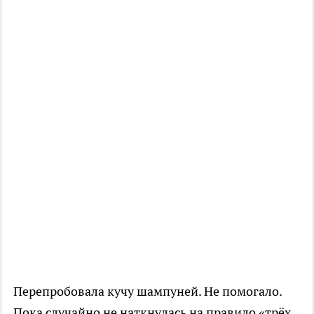
Перепробовала кучу шампуней. Не помогало.
Пока случайно не наткнулась на правило «трёх