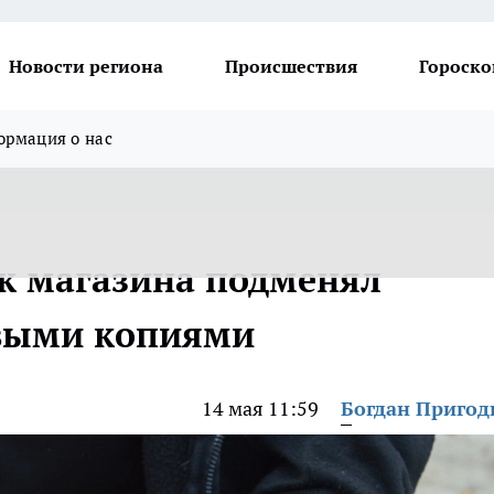
Новости региона
Происшествия
Гороско
рмация о нас
к магазина подменял
выми копиями
14 мая 11:59
Богдан Приго