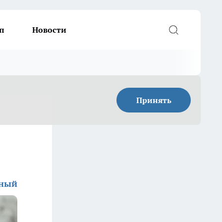
п
Новости
Принять
дный