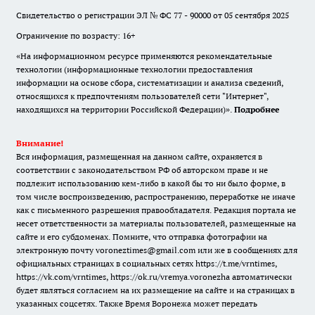
Свидетельство о регистрации ЭЛ № ФС 77 - 90000 от 05 сентября 2025
Ограничение по возрасту: 16+
«На информационном ресурсе применяются рекомендательные
технологии (информационные технологии предоставления
информации на основе сбора, систематизации и анализа сведений,
относящихся к предпочтениям пользователей сети "Интернет",
находящихся на территории Российской Федерации)».
Подробнее
Внимание!
Вся информация, размещенная на данном сайте, охраняется в
соответствии с законодательством РФ об авторском праве и не
подлежит использованию кем-либо в какой бы то ни было форме, в
том числе воспроизведению, распространению, переработке не иначе
как с письменного разрешения правообладателя. Редакция портала не
несет ответственности за материалы пользователей, размещенные на
сайте и его субдоменах. Помните, что отправка фотографии на
электронную почту voroneztimes@gmail.com или же в сообщениях для
официальных страницах в социальных сетях
https://t.me/vrntimes
,
https://vk.com/vrntimes
,
https://ok.ru/vremya.voronezha
автоматически
будет являться согласием на их размещение на сайте и на страницах в
указанных соцсетях. Также Время Воронежа может передать