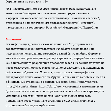
Ограничение по возрасту: 16+
«На информационном ресурсе применяются рекомендательные
технологии (информационные технологии предоставления
информации на основе сбора, систематизации и анализа сведений,
относящихся к предпочтениям пользователей сети "Интернет",
находящихся на территории Российской Федерации)».
Подробнее
Внимание!
Вся информация, размещенная на данном сайте, охраняется в
соответствии с законодательством РФ об авторском праве и не
подлежит использованию кем-либо в какой бы то ни было форме, в
том числе воспроизведению, распространению, переработке не иначе
как с письменного разрешения правообладателя. Редакция портала не
несет ответственности за материалы пользователей, размещенные на
сайте и его субдоменах. Помните, что отправка фотографии на
электронную почту voroneztimes@gmail.com или же в сообщениях для
официальных страницах в социальных сетях
https://t.me/vrntimes
,
https://vk.com/vrntimes
,
https://ok.ru/vremya.voronezha
автоматически
будет являться согласием на их размещение на сайте и на страницах в
указанных соцсетях. Также Время Воронежа может передать
присланные через указанные страницы в соцсетях материалы в
сторонние паблики для публикации.