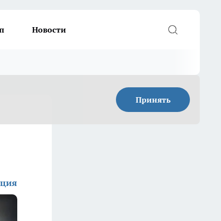
п
Новости
Принять
кция