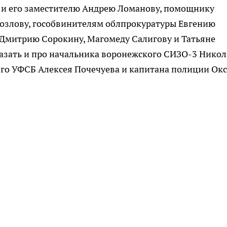
 и его заместителю Андрею Ломанову, помощнику
Козлову, гособвинителям облпрокуратуры Евгению
 Дмитрию Сорокину, Магомеду Салигову и Татьяне
казать и про начальника воронежского СИЗО-3 Никол
го УФСБ Алексея Почечуева и капитана полиции Ок