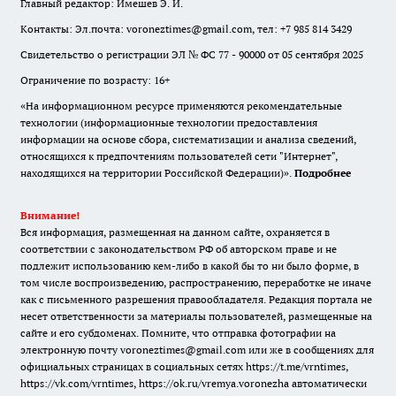
Главный редактор: Имешев Э. И.
Контакты: Эл.почта: voroneztimes@gmail.com, тел: +7 985 814 3429
Свидетельство о регистрации ЭЛ № ФС 77 - 90000 от 05 сентября 2025
Ограничение по возрасту: 16+
«На информационном ресурсе применяются рекомендательные
технологии (информационные технологии предоставления
информации на основе сбора, систематизации и анализа сведений,
относящихся к предпочтениям пользователей сети "Интернет",
находящихся на территории Российской Федерации)».
Подробнее
Внимание!
Вся информация, размещенная на данном сайте, охраняется в
соответствии с законодательством РФ об авторском праве и не
подлежит использованию кем-либо в какой бы то ни было форме, в
том числе воспроизведению, распространению, переработке не иначе
как с письменного разрешения правообладателя. Редакция портала не
несет ответственности за материалы пользователей, размещенные на
сайте и его субдоменах. Помните, что отправка фотографии на
электронную почту voroneztimes@gmail.com или же в сообщениях для
официальных страницах в социальных сетях
https://t.me/vrntimes
,
https://vk.com/vrntimes
,
https://ok.ru/vremya.voronezha
автоматически