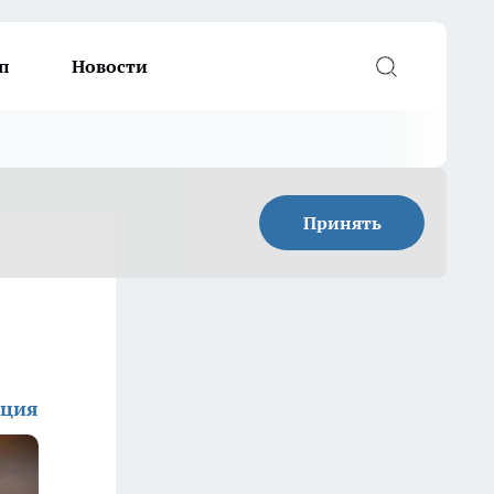
п
Новости
Принять
кция